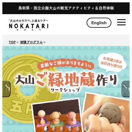
鳥取県・国立公園大山の観光アクティビティ＆自然体験
English
TOP
>
体験プログラム
>
Previous
N
1
2
3
4
5
6