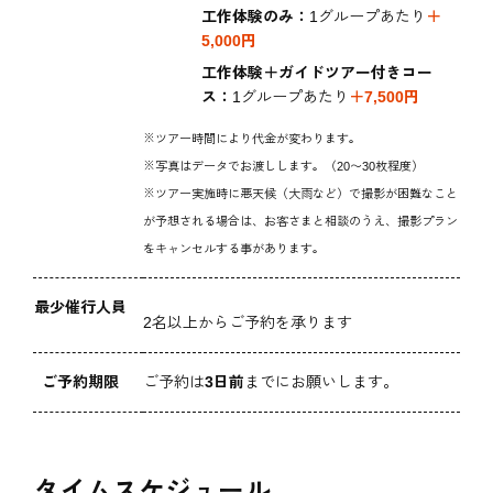
工作体験のみ：
1グループあたり
＋
5,000円
工作体験＋ガイドツアー付きコー
ス：
1グループあたり
＋7,500円
※ツアー時間により代金が変わります。
※写真はデータでお渡しします。（20〜30枚程度）
※ツアー実施時に悪天候（大雨など）で撮影が困難なこと
が予想される場合は、お客さまと相談のうえ、撮影プラン
をキャンセルする事があります。
最少催行人員
2名以上からご予約を承ります
ご予約期限
ご予約は
3日前
までにお願いします。
タイムスケジュール